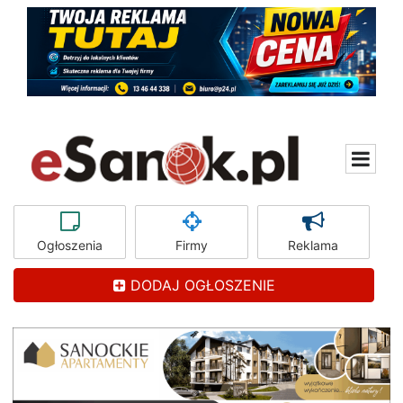
Ogłoszenia
Firmy
Reklama
DODAJ OGŁOSZENIE