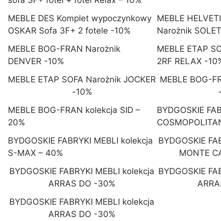
sofa 3F+ fotel + fotel Relax – 10%
MEBLE DES Komplet wypoczynkowy
MEBLE HELVET
OSKAR Sofa 3F+ 2 fotele -10%
Narożnik SOLE
MEBLE BOG-FRAN Narożnik
MEBLE ETAP S
DENVER -10%
2RF RELAX -10
MEBLE ETAP SOFA Narożnik JOCKER
MEBLE BOG-FR
-10%
MEBLE BOG-FRAN kolekcja SID –
BYDGOSKIE FABR
20%
COSMOPOLITAN
BYDGOSKIE FABRYKI MEBLI kolekcja
BYDGOSKIE FAB
S-MAX – 40%
MONTE CA
BYDGOSKIE FABRYKI MEBLI kolekcja
BYDGOSKIE FAB
ARRAS DO -30%
ARRA
BYDGOSKIE FABRYKI MEBLI kolekcja
ARRAS DO -30%