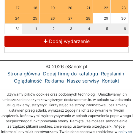
17
18
19
20
21
22
23
24
25
26
27
28
29
30
31
1
2
3
4
5
6
Dodaj wydarzenie
© 2026 eSanok.pl
Strona główna
Dodaj firmę do katalogu
Regulamin
Oglądalność
Reklama
Nasze serwisy
Kontakt
Używamy plików cookies oraz podobnych technologii. Umożliwiamy ich
umieszczanie naszym zewnętrznym dostawcom m.in. w celach: świadczenia
usług, reklamy, statystyk. Korzystając ze strony internetowej, bez zmiany
ustawień przeglądarki, wyrażasz zgodę na ich zapisywanie w Twoim
urządzeniu końcowym i wykorzystywanie w celach zapewnienia poprawnego i
bezpiecznego funkcjonowania strony. Pamiętaj, że możesz samodzielnie
zarządzać plikami cookies, zmieniając ustawienia przeglądarki. Więcej
informacji o tym jak przetwarzamy Twoje dane osobowe znajdziesz w
polityce