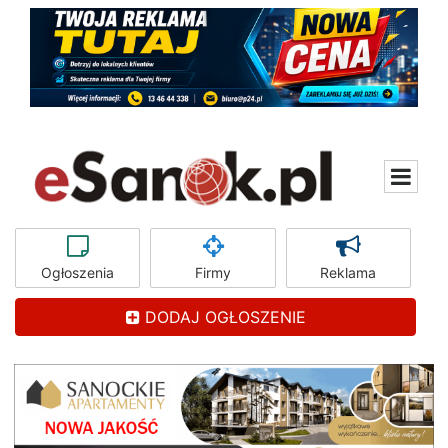
Ogłoszenia
Firmy
Reklama
DODAJ OGŁOSZENIE