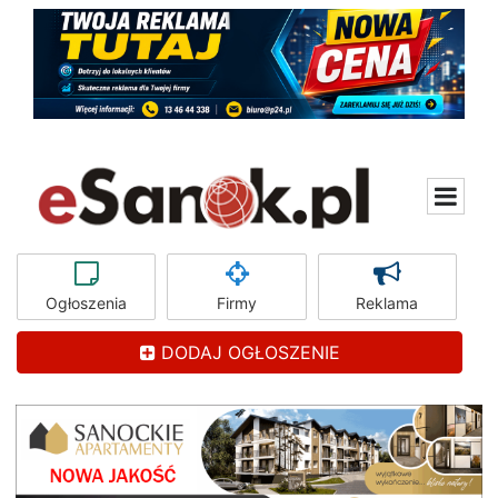
Ogłoszenia
Firmy
Reklama
DODAJ OGŁOSZENIE