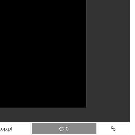
op.pl
0