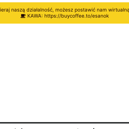
eraj naszą działalność, możesz postawić nam wirtualn
KAWA: https://buycoffee.to/esanok