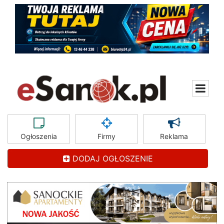
Ogłoszenia
Firmy
Reklama
DODAJ OGŁOSZENIE