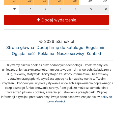
24
25
26
27
28
29
30
31
1
2
3
4
5
6
Dodaj wydarzenie
© 2026 eSanok.pl
Strona główna
Dodaj firmę do katalogu
Regulamin
Oglądalność
Reklama
Nasze serwisy
Kontakt
Używamy plików cookies oraz podobnych technologii. Umożliwiamy ich
umieszczanie naszym zewnętrznym dostawcom m.in. w celach: świadczenia
usług, reklamy, statystyk. Korzystając ze strony internetowej, bez zmiany
ustawień przeglądarki, wyrażasz zgodę na ich zapisywanie w Twoim
urządzeniu końcowym i wykorzystywanie w celach zapewnienia poprawnego i
bezpiecznego funkcjonowania strony. Pamiętaj, że możesz samodzielnie
zarządzać plikami cookies, zmieniając ustawienia przeglądarki. Więcej
informacji o tym jak przetwarzamy Twoje dane osobowe znajdziesz w
polityce
prywatności.