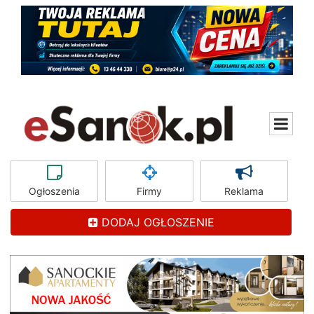
Ogłoszenia
Firmy
Reklama
DODAJ OGŁOSZENIE