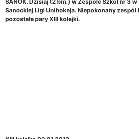
SANOK. Dzisiaj (2 bm.) w Zespole Szkól nr 3 w 
Sanockiej Ligi Unihokeja. Niepokonany zespół
pozostałe pary XIII kolejki.