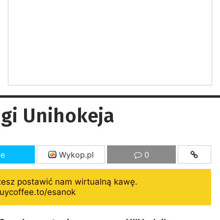
igi Unihokeja
ze
Wykop.pl
0
żesz postawić nam wirtualną kawę.
uycoffee.to/esanok