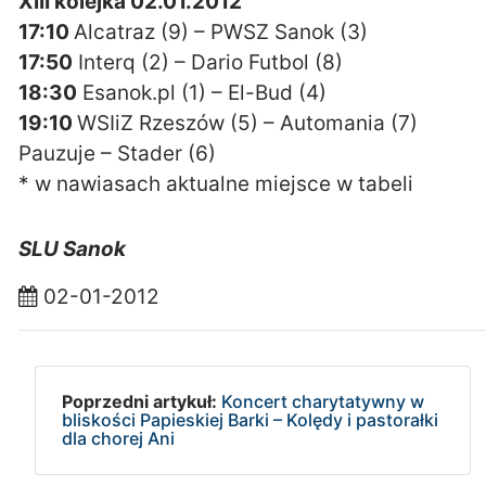
XIII kolejka 02.01.2012
17:10
Alcatraz (9) – PWSZ Sanok (3)
17:50
Interq (2) – Dario Futbol (8)
18:30
Esanok.pl (1) – El-Bud (4)
19:10
WSIiZ Rzeszów (5) – Automania (7)
Pauzuje – Stader (6)
* w nawiasach aktualne miejsce w tabeli
SLU Sanok
02-01-2012
Poprzedni artykuł:
Koncert charytatywny w
bliskości Papieskiej Barki – Kolędy i pastorałki
dla chorej Ani