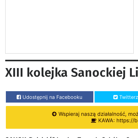
XIII kolejka Sanockiej L
Udostępnij na Facebooku
Twitter
Wspieraj naszą działalność, mo
KAWA: https://b