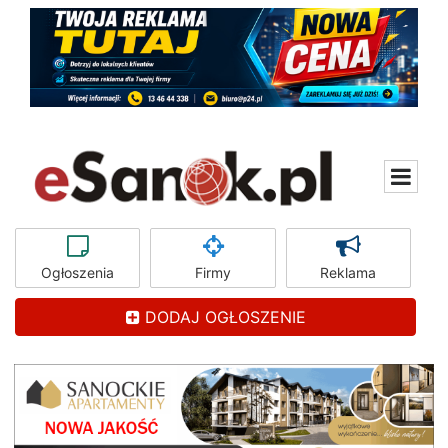
Ogłoszenia
Firmy
Reklama
DODAJ OGŁOSZENIE