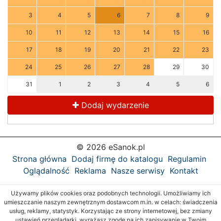
3
4
5
6
7
8
9
10
11
12
13
14
15
16
17
18
19
20
21
22
23
24
25
26
27
28
29
30
31
1
2
3
4
5
6
Dodaj wydarzenie
© 2026 eSanok.pl
Strona główna
Dodaj firmę do katalogu
Regulamin
Oglądalność
Reklama
Nasze serwisy
Kontakt
Używamy plików cookies oraz podobnych technologii. Umożliwiamy ich
umieszczanie naszym zewnętrznym dostawcom m.in. w celach: świadczenia
usług, reklamy, statystyk. Korzystając ze strony internetowej, bez zmiany
ustawień przeglądarki, wyrażasz zgodę na ich zapisywanie w Twoim