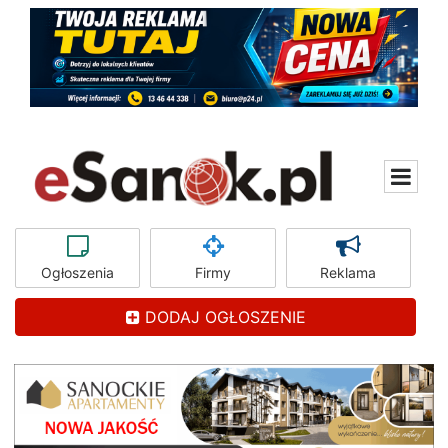
Ogłoszenia
Firmy
Reklama
DODAJ OGŁOSZENIE