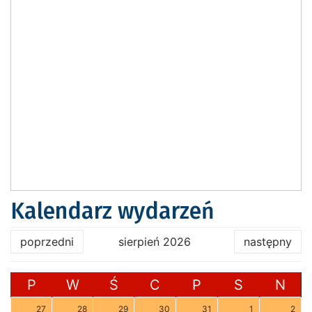
Kalendarz wydarzeń
poprzedni
sierpień 2026
następny
P
W
Ś
C
P
S
N
27
28
29
30
31
1
2