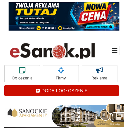
Ogłoszenia
Firmy
Reklama
DODAJ OGŁOSZENIE