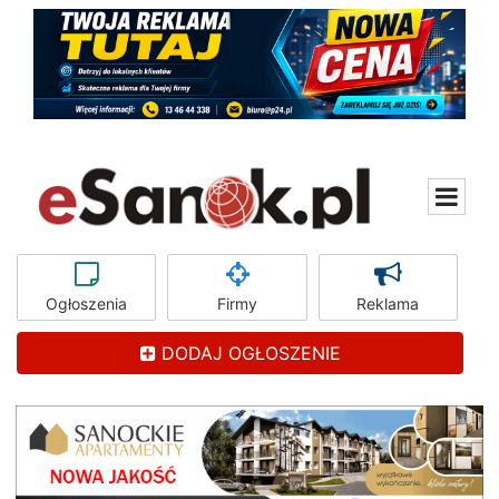
Ogłoszenia
Firmy
Reklama
DODAJ OGŁOSZENIE