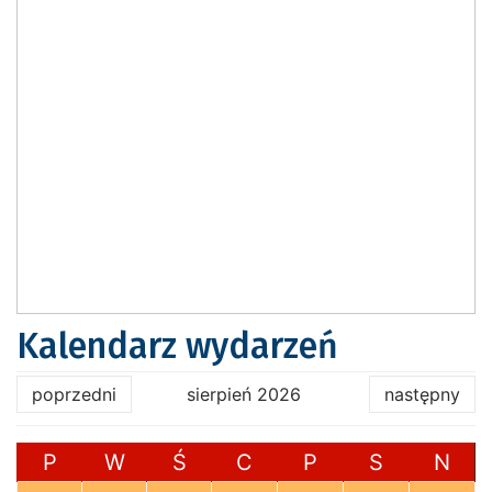
Kalendarz wydarzeń
poprzedni
sierpień 2026
następny
P
W
Ś
C
P
S
N