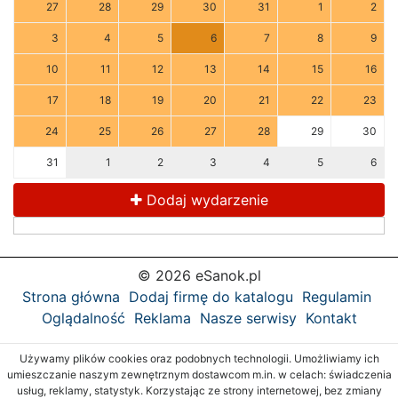
27
28
29
30
31
1
2
3
4
5
6
7
8
9
10
11
12
13
14
15
16
17
18
19
20
21
22
23
24
25
26
27
28
29
30
31
1
2
3
4
5
6
Dodaj wydarzenie
© 2026 eSanok.pl
Strona główna
Dodaj firmę do katalogu
Regulamin
Oglądalność
Reklama
Nasze serwisy
Kontakt
Używamy plików cookies oraz podobnych technologii. Umożliwiamy ich
umieszczanie naszym zewnętrznym dostawcom m.in. w celach: świadczenia
usług, reklamy, statystyk. Korzystając ze strony internetowej, bez zmiany