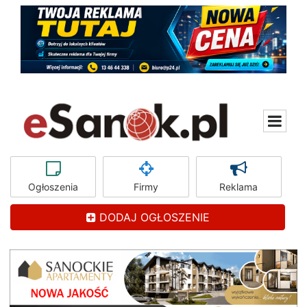
Ogłoszenia
Firmy
Reklama
DODAJ OGŁOSZENIE