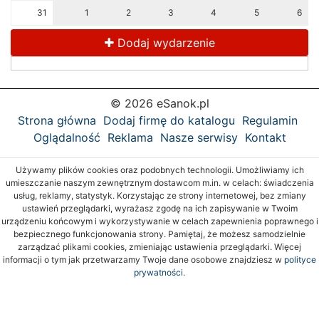
31
1
2
3
4
5
6
Dodaj wydarzenie
© 2026 eSanok.pl
Strona główna
Dodaj firmę do katalogu
Regulamin
Oglądalność
Reklama
Nasze serwisy
Kontakt
Używamy plików cookies oraz podobnych technologii. Umożliwiamy ich
umieszczanie naszym zewnętrznym dostawcom m.in. w celach: świadczenia
usług, reklamy, statystyk. Korzystając ze strony internetowej, bez zmiany
ustawień przeglądarki, wyrażasz zgodę na ich zapisywanie w Twoim
urządzeniu końcowym i wykorzystywanie w celach zapewnienia poprawnego i
bezpiecznego funkcjonowania strony. Pamiętaj, że możesz samodzielnie
zarządzać plikami cookies, zmieniając ustawienia przeglądarki. Więcej
informacji o tym jak przetwarzamy Twoje dane osobowe znajdziesz w
polityce
prywatności.