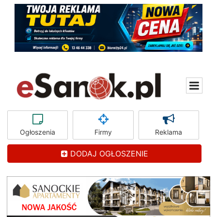
Ogłoszenia
Firmy
Reklama
DODAJ OGŁOSZENIE