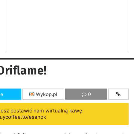
Oriflame!
ze
Wykop.pl
0
żesz postawić nam wirtualną kawę.
uycoffee.to/esanok