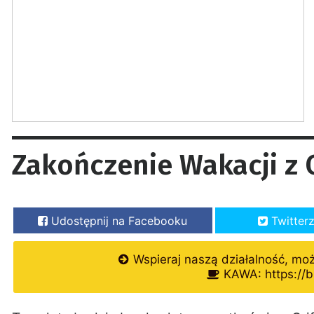
Zakończenie Wakacji z 
Udostępnij na Facebooku
Twitter
Wspieraj naszą działalność, mo
KAWA: https://b