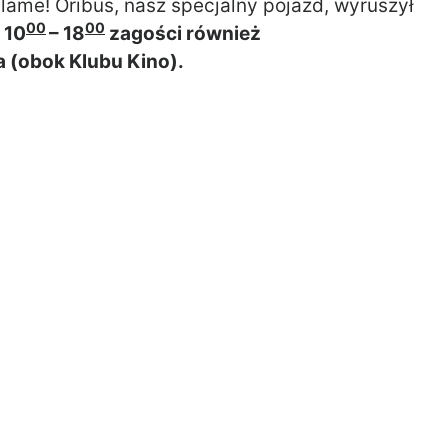
flame! Oribus, nasz specjalny pojazd, wyruszył
00
00
 10
– 18
zagości również
a (obok Klubu Kino).