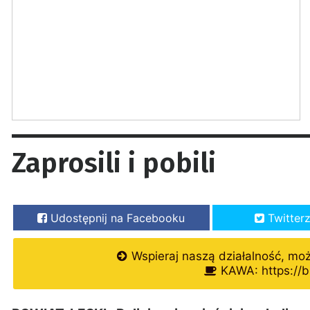
Zaprosili i pobili
Udostępnij na Facebooku
Twitter
Wspieraj naszą działalność, mo
KAWA: https://b