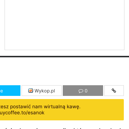
ze
Wykop.pl
0
żesz postawić nam wirtualną kawę.
uycoffee.to/esanok