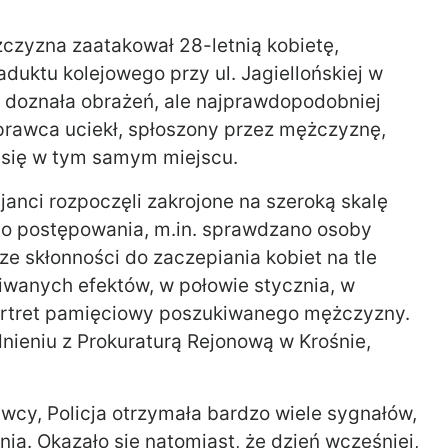
czyzna zaatakował 28-letnią kobietę,
duktu kolejowego przy ul. Jagiellońskiej w
a doznała obrażeń, ale najprawdopodobniej
sprawca uciekł, spłoszony przez mężczyznę,
 się w tym samym miejscu.
janci rozpoczęli zakrojone na szeroką skalę
o postępowania, m.in. sprawdzano osoby
e skłonności do zaczepiania kobiet na tle
iwanych efektów, w połowie stycznia, w
rtret pamięciowy poszukiwanego mężczyzny.
ieniu z Prokuraturą Rejonową w Krośnie,
cy, Policja otrzymała bardzo wiele sygnałów,
ia. Okazało się natomiast, że dzień wcześniej,