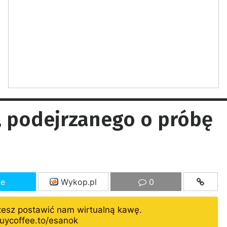
 podejrzanego o próbę
ze
Wykop.pl
0
żesz postawić nam wirtualną kawę.
uycoffee.to/esanok