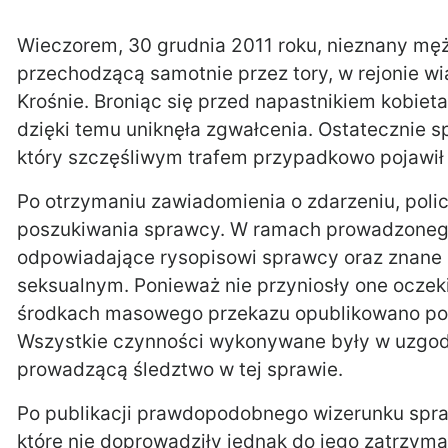
Wieczorem, 30 grudnia 2011 roku, nieznany męż
przechodzącą samotnie przez tory, w rejonie wia
Krośnie. Broniąc się przed napastnikiem kobiet
dzięki temu uniknęła zgwałcenia. Ostatecznie 
który szczęśliwym trafem przypadkowo pojawił
Po otrzymaniu zawiadomienia o zdarzeniu, polic
poszukiwania sprawcy. W ramach prowadzoneg
odpowiadające rysopisowi sprawcy oraz znane z
seksualnym. Ponieważ nie przyniosły one oczek
środkach masowego przekazu opublikowano po
Wszystkie czynności wykonywane były w uzgodn
prowadzącą śledztwo w tej sprawie.
Po publikacji prawdopodobnego wizerunku spraw
które nie doprowadziły jednak do jego zatrzyman