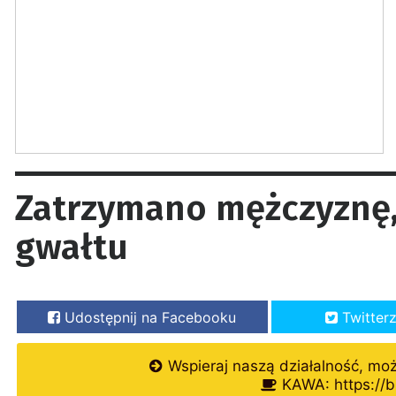
Zatrzymano mężczyznę,
gwałtu
Udostępnij na Facebooku
Twitter
Wspieraj naszą działalność, mo
KAWA: https://b