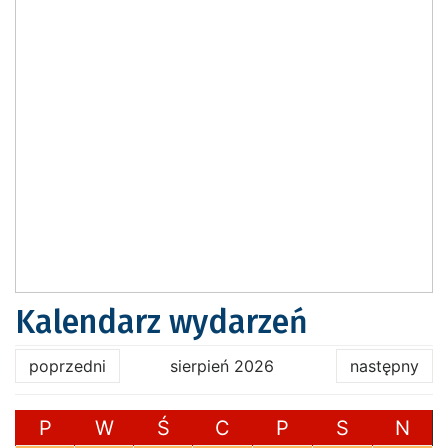
Kalendarz wydarzeń
poprzedni
sierpień 2026
następny
P
W
Ś
C
P
S
N