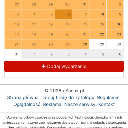
27
28
29
30
31
1
2
3
4
5
6
7
8
9
10
11
12
13
14
15
16
17
18
19
20
21
22
23
24
25
26
27
28
29
30
31
1
2
3
4
5
6
Dodaj wydarzenie
© 2026 eSanok.pl
Strona główna
Dodaj firmę do katalogu
Regulamin
Oglądalność
Reklama
Nasze serwisy
Kontakt
Używamy plików cookies oraz podobnych technologii. Umożliwiamy ich
umieszczanie naszym zewnętrznym dostawcom m.in. w celach: świadczenia
usług, reklamy, statystyk. Korzystając ze strony internetowej, bez zmiany