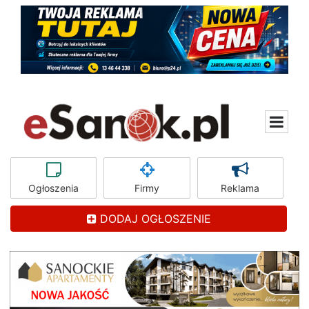
Ogłoszenia
Firmy
Reklama
DODAJ OGŁOSZENIE