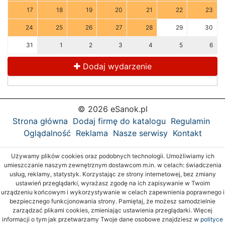
17
18
19
20
21
22
23
24
25
26
27
28
29
30
31
1
2
3
4
5
6
Dodaj wydarzenie
© 2026 eSanok.pl
Strona główna
Dodaj firmę do katalogu
Regulamin
Oglądalność
Reklama
Nasze serwisy
Kontakt
Używamy plików cookies oraz podobnych technologii. Umożliwiamy ich
umieszczanie naszym zewnętrznym dostawcom m.in. w celach: świadczenia
usług, reklamy, statystyk. Korzystając ze strony internetowej, bez zmiany
ustawień przeglądarki, wyrażasz zgodę na ich zapisywanie w Twoim
urządzeniu końcowym i wykorzystywanie w celach zapewnienia poprawnego i
bezpiecznego funkcjonowania strony. Pamiętaj, że możesz samodzielnie
zarządzać plikami cookies, zmieniając ustawienia przeglądarki. Więcej
informacji o tym jak przetwarzamy Twoje dane osobowe znajdziesz w
polityce