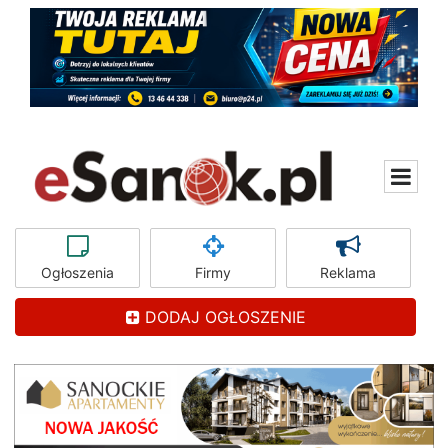
Ogłoszenia
Firmy
Reklama
DODAJ OGŁOSZENIE