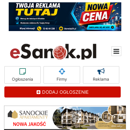
Ogłoszenia
Firmy
Reklama
DODAJ OGŁOSZENIE