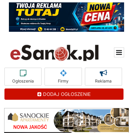
Ogłoszenia
Firmy
Reklama
DODAJ OGŁOSZENIE