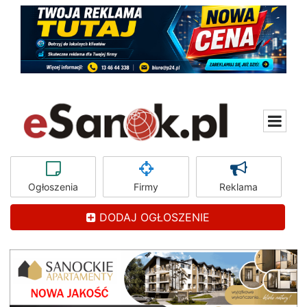
Ogłoszenia
Firmy
Reklama
DODAJ OGŁOSZENIE