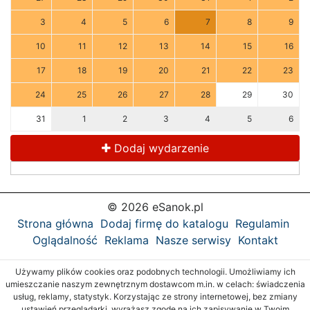
3
4
5
6
7
8
9
10
11
12
13
14
15
16
17
18
19
20
21
22
23
24
25
26
27
28
29
30
31
1
2
3
4
5
6
Dodaj wydarzenie
© 2026 eSanok.pl
Strona główna
Dodaj firmę do katalogu
Regulamin
Oglądalność
Reklama
Nasze serwisy
Kontakt
Używamy plików cookies oraz podobnych technologii. Umożliwiamy ich
umieszczanie naszym zewnętrznym dostawcom m.in. w celach: świadczenia
usług, reklamy, statystyk. Korzystając ze strony internetowej, bez zmiany
ustawień przeglądarki, wyrażasz zgodę na ich zapisywanie w Twoim