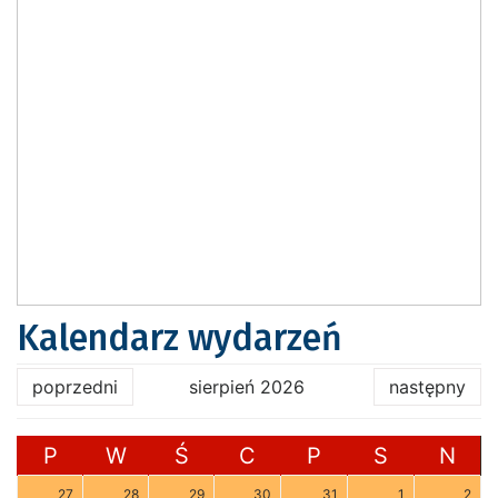
Kalendarz wydarzeń
poprzedni
sierpień 2026
następny
P
W
Ś
C
P
S
N
27
28
29
30
31
1
2