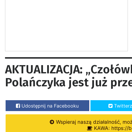
AKTUALIZACJA: „Czołów
Polańczyka jest już prz
Udostępnij na Facebooku
Twitter
Wspieraj naszą działalność, mo
KAWA: https://b