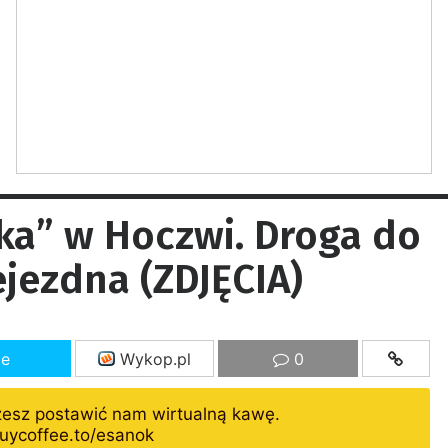
ka” w Hoczwi. Droga do
ejezdna (ZDJĘCIA)
ze
Wykop.pl
0
żesz postawić nam wirtualną kawę.
uycoffee.to/esanok