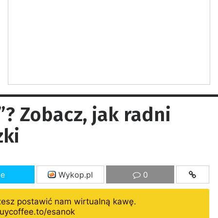
”? Zobacz, jak radni
zki
ze
Wykop.pl
0
żesz postawić nam wirtualną kawę.
uycoffee.to/esanok