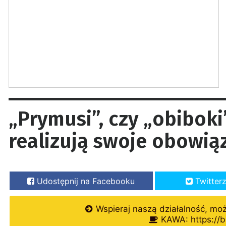
„Prymusi”, czy „obiboki
realizują swoje obowią
Udostępnij na Facebooku
Twitter
Wspieraj naszą działalność, mo
KAWA: https://b