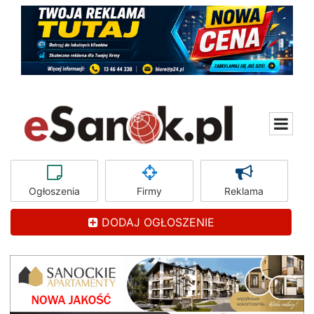
Ogłoszenia
Firmy
Reklama
DODAJ OGŁOSZENIE