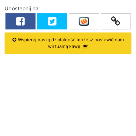
Udostępnij na:
Wspieraj naszą działalność możesz postawić nam
wirtualną kawę.