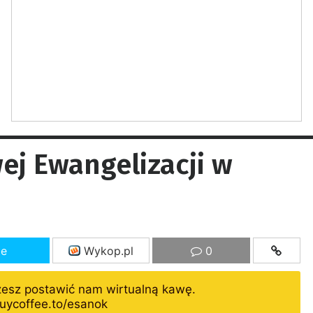
ej Ewangelizacji w
ze
Wykop.pl
0
żesz postawić nam wirtualną kawę.
uycoffee.to/esanok