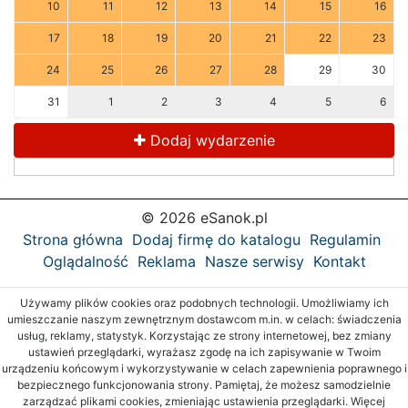
10
11
12
13
14
15
16
17
18
19
20
21
22
23
24
25
26
27
28
29
30
31
1
2
3
4
5
6
Dodaj wydarzenie
© 2026 eSanok.pl
Strona główna
Dodaj firmę do katalogu
Regulamin
Oglądalność
Reklama
Nasze serwisy
Kontakt
Używamy plików cookies oraz podobnych technologii. Umożliwiamy ich
umieszczanie naszym zewnętrznym dostawcom m.in. w celach: świadczenia
usług, reklamy, statystyk. Korzystając ze strony internetowej, bez zmiany
ustawień przeglądarki, wyrażasz zgodę na ich zapisywanie w Twoim
urządzeniu końcowym i wykorzystywanie w celach zapewnienia poprawnego i
bezpiecznego funkcjonowania strony. Pamiętaj, że możesz samodzielnie
zarządzać plikami cookies, zmieniając ustawienia przeglądarki. Więcej