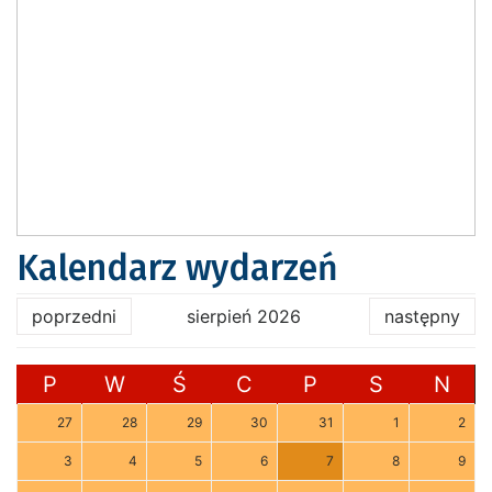
Kalendarz wydarzeń
poprzedni
sierpień 2026
następny
P
W
Ś
C
P
S
N
27
28
29
30
31
1
2
3
4
5
6
7
8
9