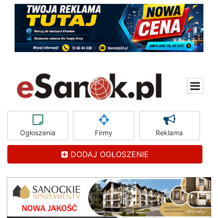
Ogłoszenia
Firmy
Reklama
DODAJ OGŁOSZENIE