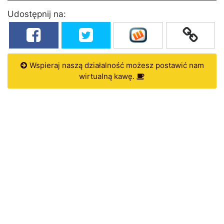
Udostępnij na:
Wspieraj naszą działalność możesz postawić nam
wirtualną kawę.