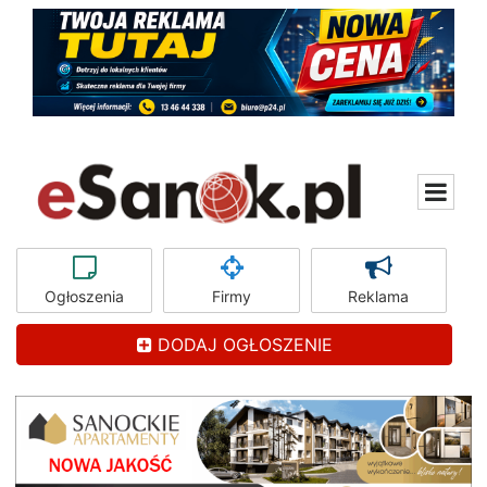
Ogłoszenia
Firmy
Reklama
DODAJ OGŁOSZENIE