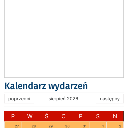
Kalendarz wydarzeń
poprzedni
sierpień 2026
następny
P
W
Ś
C
P
S
N
27
28
29
30
31
1
2