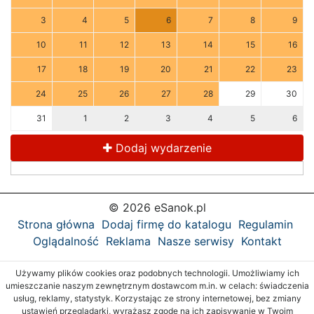
3
4
5
6
7
8
9
10
11
12
13
14
15
16
17
18
19
20
21
22
23
24
25
26
27
28
29
30
31
1
2
3
4
5
6
Dodaj wydarzenie
© 2026 eSanok.pl
Strona główna
Dodaj firmę do katalogu
Regulamin
Oglądalność
Reklama
Nasze serwisy
Kontakt
Używamy plików cookies oraz podobnych technologii. Umożliwiamy ich
umieszczanie naszym zewnętrznym dostawcom m.in. w celach: świadczenia
usług, reklamy, statystyk. Korzystając ze strony internetowej, bez zmiany
ustawień przeglądarki, wyrażasz zgodę na ich zapisywanie w Twoim