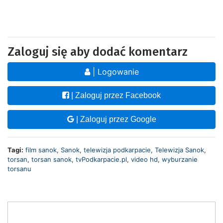
Zaloguj się aby dodać komentarz
| Logowanie
| Zaloguj przez Facebook
| Zaloguj przez Google
Tagi:
film sanok
,
Sanok
,
telewizja podkarpacie
,
Telewizja Sanok
,
torsan
,
torsan sanok
,
tvPodkarpacie.pl
,
video hd
,
wyburzanie
torsanu