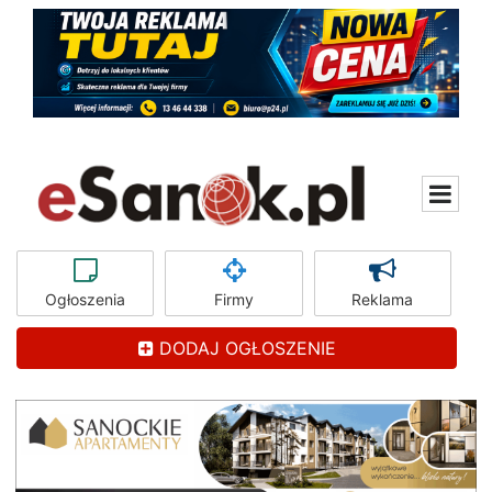
Ogłoszenia
Firmy
Reklama
DODAJ OGŁOSZENIE