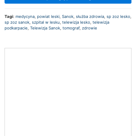
Tagi:
medycyna
,
powiat leski
,
Sanok
,
służba zdrowia
,
sp zoz lesko
,
sp zoz sanok
,
szpital w lesku
,
telewizja lesko
,
telewizja
podkarpacie
,
Telewizja Sanok
,
tomograf
,
zdrowie