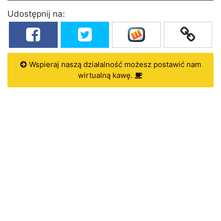
Udostępnij na:
Wspieraj naszą działalność możesz postawić nam
wirtualną kawę.