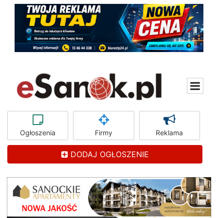
Ogłoszenia
Firmy
Reklama
DODAJ OGŁOSZENIE