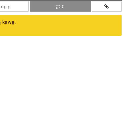
op.pl
0
ą kawę.