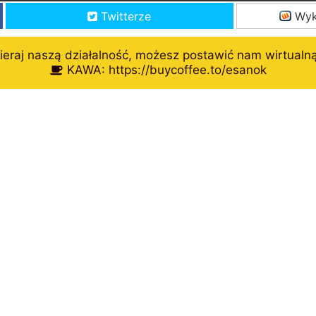
Twitterze
Wyk
eraj naszą działalność, możesz postawić nam wirtualn
KAWA: https://buycoffee.to/esanok