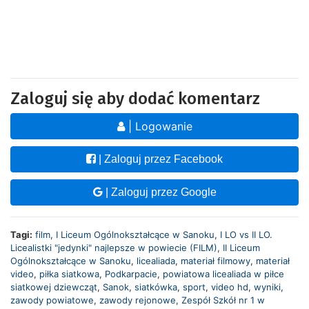
Zaloguj się aby dodać komentarz
| Logowanie
| Zaloguj przez Facebook
| Zaloguj przez Google
Tagi:
film
,
I Liceum Ogólnokształcące w Sanoku
,
I LO vs II LO.
Licealistki "jedynki" najlepsze w powiecie (FILM)
,
II Liceum
Ogólnokształcące w Sanoku
,
licealiada
,
materiał filmowy
,
materiał
video
,
piłka siatkowa
,
Podkarpacie
,
powiatowa licealiada w piłce
siatkowej dziewcząt
,
Sanok
,
siatkówka
,
sport
,
video hd
,
wyniki
,
zawody powiatowe
,
zawody rejonowe
,
Zespół Szkół nr 1 w