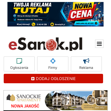
Ogłoszenia
Firmy
Reklama
DODAJ OGŁOSZENIE