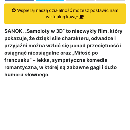
Wspieraj naszą działalność możesz postawić nam
wirtualną kawę:
SANOK. „Samoloty w 3D” to niezwykły film, który
pokazuje, że dzięki sile charakteru, odwadze i
przyjaźni można wzbić się ponad przeciętność i
osiągnąć nieosiągalne oraz „Miłość po
francusku” – lekka, sympatyczna komedia
romantyczna, w której są zabawne gagi i dużo
humoru słownego.