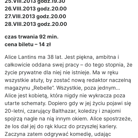
25.VIII.2013 godz.19.30
26.VIII.2013 godz.20.00
27.VIII.2013 godz.20.00
28.VIII.2013 godz.20.00
czas trwania 92 min.
cena biletu – 14 zł
Alice Lantins ma 38 lat. Jest piękna, ambitna i
całkowicie oddana swej pracy – do tego stopnia, że
życie prywatne dla niej nie istnieje. Ma w ręku
wszystkie atuty, by zostać nową redaktor naczelną
magazynu „Rebelle”. Wszystkie, poza jednym…
Alice jest kobietą, która nigdy nie wykracza poza
utarte schematy. Dopiero gdy w jej życiu pojawi się
20-letni, czarujący Balthazar, koledzy i znajomi
spojrzą nagle na nią innym okiem. Alice spostrzeże,
że los dał jej do rąk klucz do przyszłej kariery.
Zaczyna zatem odgrywać komedię, udając