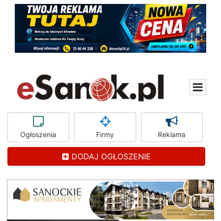
Ogłoszenia
Firmy
Reklama
DODAJ OGŁOSZENIE