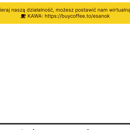
eraj naszą działalność, możesz postawić nam wirtualn
KAWA: https://buycoffee.to/esanok