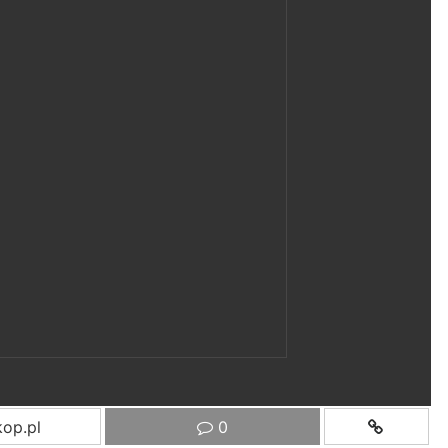
op.pl
0