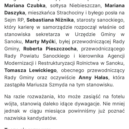
Mariana Czubka
, sołtysa Niebieszczan,
Mariana
Daszyka
, mieszkańca Strachociny i byłego posła na
Sejm RP,
Sebastiana Niżnika
, starosty sanockiego,
który karierę w samorządzie rozpoczął właśnie od
stanowiska sekretarza w Urzędzie Gminy w
Sanoku,
Marty Myćk
i, byłej przewodniczącej Rady
Gminy,
Roberta
Pieszczocha
, przewodniczącego
Rady Powiatu Sanockiego i kierownika Agencji
Modernizacji i Restrukturyzacji Rolnictwa w Sanoku,
Tomasza Lewickiego
, obecnego przewodniczący
Rady Gminy oraz oczywiście
Anny Hałas
, która
zastąpiła Mariusza Szmyda na tym stanowisku.
Na razie rozważania, kto może zasiąść na fotelu
wójta, stanowią daleko idące dywagacje. Nie mniej
jednak w ciągu miesiąca powinniśmy już poznać
nazwiska kandydatów.