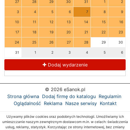
27
28
29
30
31
1
2
3
4
5
6
7
8
9
10
11
12
13
14
15
16
17
18
19
20
21
22
23
24
25
26
27
28
29
30
31
1
2
3
4
5
6
Dodaj wydarzenie
© 2026 eSanok.pl
Strona główna
Dodaj firmę do katalogu
Regulamin
Oglądalność
Reklama
Nasze serwisy
Kontakt
Używamy plików cookies oraz podobnych technologii. Umożliwiamy ich
umieszczanie naszym zewnętrznym dostawcom m.in. w celach: świadczenia
usług, reklamy, statystyk. Korzystając ze strony internetowej, bez zmiany