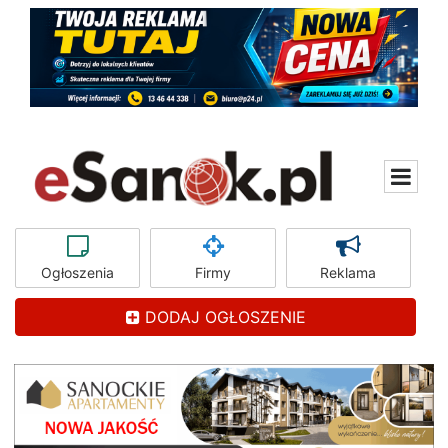
Ogłoszenia
Firmy
Reklama
DODAJ OGŁOSZENIE