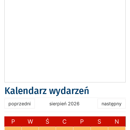
Kalendarz wydarzeń
poprzedni
sierpień 2026
następny
P
W
Ś
C
P
S
N