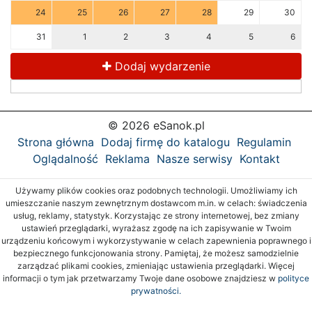
24
25
26
27
28
29
30
31
1
2
3
4
5
6
Dodaj wydarzenie
© 2026 eSanok.pl
Strona główna
Dodaj firmę do katalogu
Regulamin
Oglądalność
Reklama
Nasze serwisy
Kontakt
Używamy plików cookies oraz podobnych technologii. Umożliwiamy ich
umieszczanie naszym zewnętrznym dostawcom m.in. w celach: świadczenia
usług, reklamy, statystyk. Korzystając ze strony internetowej, bez zmiany
ustawień przeglądarki, wyrażasz zgodę na ich zapisywanie w Twoim
urządzeniu końcowym i wykorzystywanie w celach zapewnienia poprawnego i
bezpiecznego funkcjonowania strony. Pamiętaj, że możesz samodzielnie
zarządzać plikami cookies, zmieniając ustawienia przeglądarki. Więcej
informacji o tym jak przetwarzamy Twoje dane osobowe znajdziesz w
polityce
prywatności.