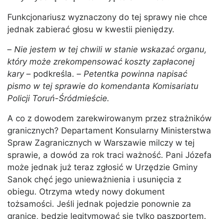
Funkcjonariusz wyznaczony do tej sprawy nie chce
jednak zabierać głosu w kwestii pieniędzy.
–
Nie jestem w tej chwili w stanie wskazać organu,
który może zrekompensować koszty zapłaconej
kary
– podkreśla. –
Petentka powinna napisać
pismo w tej sprawie do komendanta Komisariatu
Policji Toruń-Śródmieście.
A co z dowodem zarekwirowanym przez strażników
granicznych? Departament Konsularny Ministerstwa
Spraw Zagranicznych w Warszawie milczy w tej
sprawie, a dowód za rok traci ważność. Pani Józefa
może jednak już teraz zgłosić w Urzędzie Gminy
Sanok chęć jego unieważnienia i usunięcia z
obiegu. Otrzyma wtedy nowy dokument
tożsamości. Jeśli jednak pojedzie ponownie za
granicę, będzie legitymować się tylko paszportem.