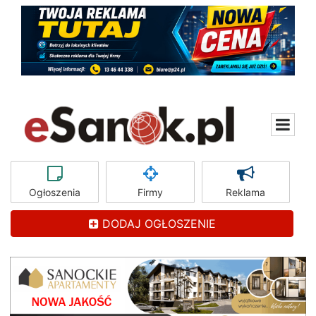
Ogłoszenia
Firmy
Reklama
DODAJ OGŁOSZENIE