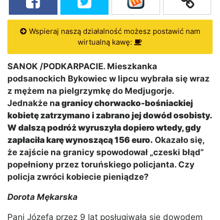
Wspieraj naszą działalność możesz postawić nam
wirtualną kawę:
SANOK /PODKARPACIE. Mieszkanka
podsanockich Bykowiec w lipcu wybrała się wraz
z mężem na pielgrzymkę do Medjugorje.
Jednakże n
a granicy chorwacko-bośniackiej
kobietę zatrzymano i zabrano jej dowód osobisty.
W dalszą podróż wyruszyła dopiero wtedy, gdy
zapłaciła karę wynoszącą 156 euro.
Okazało się,
że zajście na granicy spowodował „czeski błąd”
popełniony przez toruńskiego policjanta. Czy
policja zwróci kobiecie pieniądze?
Dorota Mękarska
Pani Józefa przez 9 lat posługiwała się dowodem