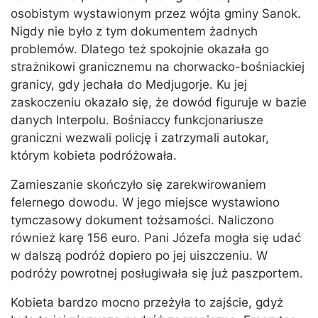
osobistym wystawionym przez wójta gminy Sanok.
Nigdy nie było z tym dokumentem żadnych
problemów. Dlatego też spokojnie okazała go
strażnikowi granicznemu na chorwacko-bośniackiej
granicy, gdy jechała do Medjugorje. Ku jej
zaskoczeniu okazało się, że dowód figuruje w bazie
danych Interpolu. Bośniaccy funkcjonariusze
graniczni wezwali policję i zatrzymali autokar,
którym kobieta podróżowała.
Zamieszanie skończyło się zarekwirowaniem
felernego dowodu. W jego miejsce wystawiono
tymczasowy dokument tożsamości. Naliczono
również karę 156 euro. Pani Józefa mogła się udać
w dalszą podróż dopiero po jej uiszczeniu. W
podróży powrotnej posługiwała się już paszportem.
Kobieta bardzo mocno przeżyła to zajście, gdyż