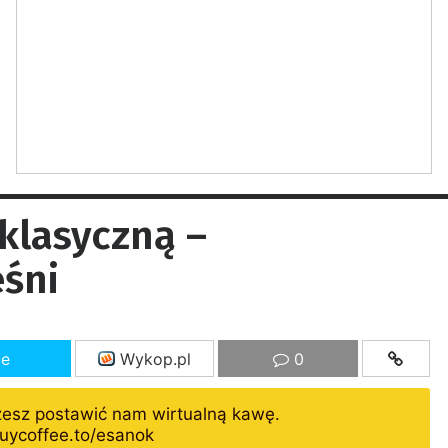
klasyczną –
eśni
ze
Wykop.pl
0
żesz postawić nam wirtualną kawę.
uycoffee.to/esanok