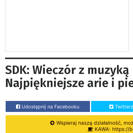
SDK: Wieczór z muzyką 
Najpiękniejsze arie i pi
Udostępnij na Facebooku
Twitter
Wspieraj naszą działalność, mo
KAWA: https://b