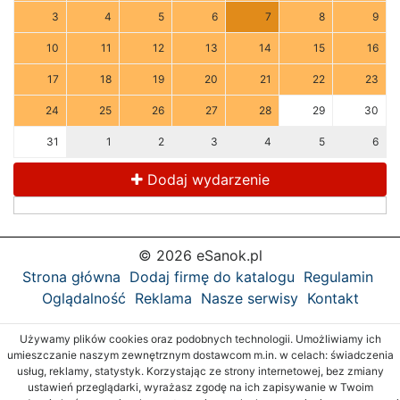
3
4
5
6
7
8
9
10
11
12
13
14
15
16
17
18
19
20
21
22
23
24
25
26
27
28
29
30
31
1
2
3
4
5
6
Dodaj wydarzenie
© 2026 eSanok.pl
Strona główna
Dodaj firmę do katalogu
Regulamin
Oglądalność
Reklama
Nasze serwisy
Kontakt
Używamy plików cookies oraz podobnych technologii. Umożliwiamy ich
umieszczanie naszym zewnętrznym dostawcom m.in. w celach: świadczenia
usług, reklamy, statystyk. Korzystając ze strony internetowej, bez zmiany
ustawień przeglądarki, wyrażasz zgodę na ich zapisywanie w Twoim