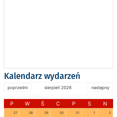
Kalendarz wydarzeń
poprzedni
sierpień 2026
następny
P
W
Ś
C
P
S
N
27
28
29
30
31
1
2