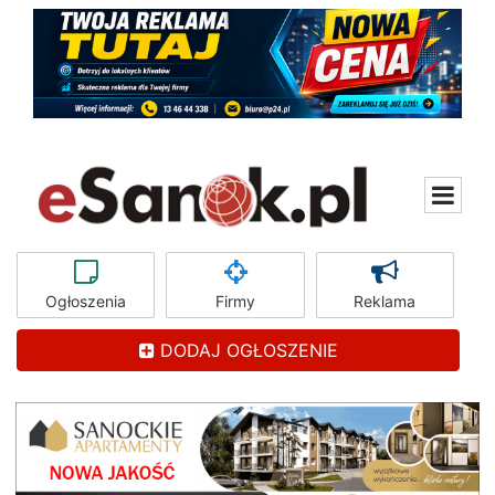
Ogłoszenia
Firmy
Reklama
DODAJ OGŁOSZENIE