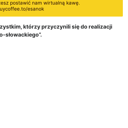
żesz postawić nam wirtualną kawę.
uycoffee.to/esanok
tkim, którzy przyczynili się do realizacji
ko-słowackiego”.