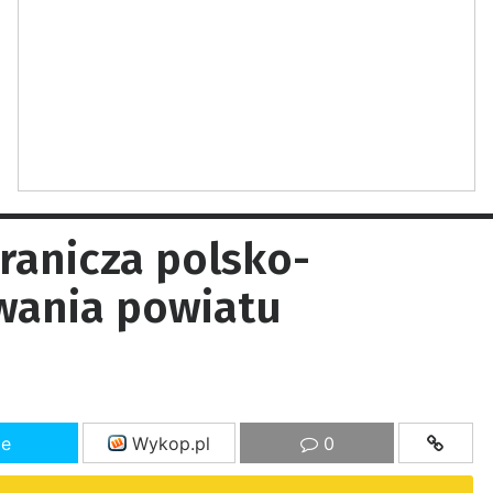
granicza polsko-
wania powiatu
ze
Wykop.pl
0