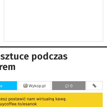
i sztuce podczas
hrem
ze
Wykop.pl
0
żesz postawić nam wirtualną kawę.
uycoffee.to/esanok