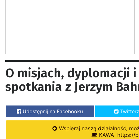
O misjach, dyplomacji 
spotkania z Jerzym Ba
Udostępnij na Facebooku
Twitter
Wspieraj naszą działalność, mo
KAWA: https://b