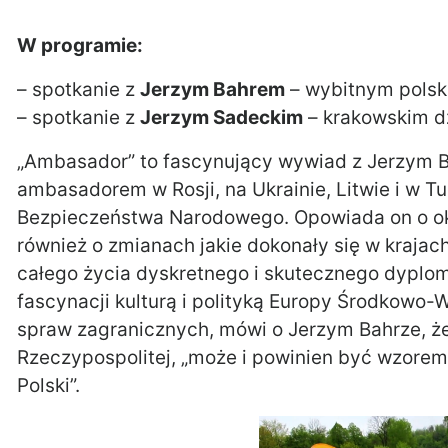
W programie:
– spotkanie z
Jerzym Bahrem
– wybitnym pols
– spotkanie z
Jerzym Sadeckim
– krakowskim d
„Ambasador” to fascynujący wywiad z Jerzym 
ambasadorem w Rosji, na Ukrainie, Litwie i w T
Bezpieczeństwa Narodowego. Opowiada on o oko
również o zmianach jakie dokonały się w krajach
całego życia dyskretnego i skutecznego dyplomat
fascynacji kulturą i polityką Europy Środkowo-W
spraw zagranicznych, mówi o Jerzym Bahrze, że 
Rzeczypospolitej, „może i powinien być wzore
Polski”.