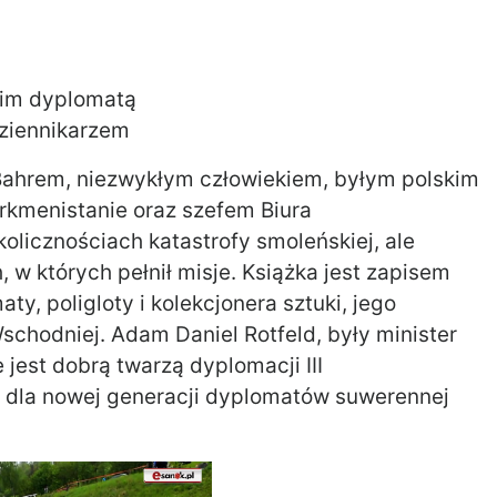
kim dyplomatą
ziennikarzem
Bahrem, niezwykłym człowiekiem, byłym polskim
urkmenistanie oraz szefem Biura
licznościach katastrofy smoleńskiej, ale
, w których pełnił misje. Książka jest zapisem
y, poligloty i kolekcjonera sztuki, jego
schodniej. Adam Daniel Rotfeld, były minister
jest dobrą twarzą dyplomacji III
m dla nowej generacji dyplomatów suwerennej