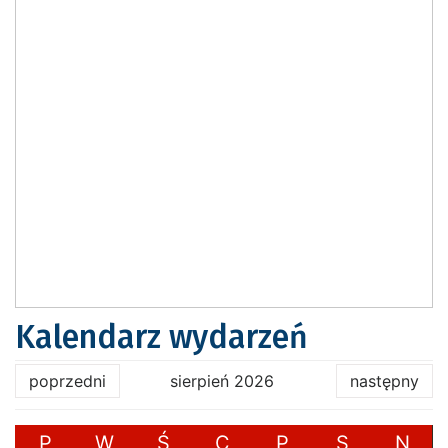
Kalendarz wydarzeń
poprzedni
sierpień 2026
następny
P
W
Ś
C
P
S
N