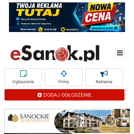
Ogłoszenia
Firmy
Reklama
DODAJ OGŁOSZENIE