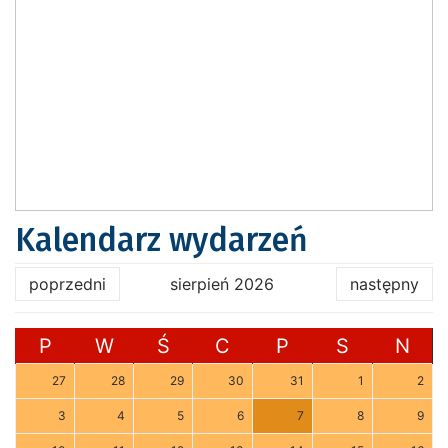
Kalendarz wydarzeń
poprzedni
sierpień 2026
następny
P
W
Ś
C
P
S
N
27
28
29
30
31
1
2
3
4
5
6
7
8
9