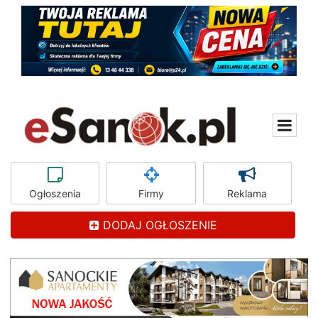
Ogłoszenia
Firmy
Reklama
DODAJ OGŁOSZENIE