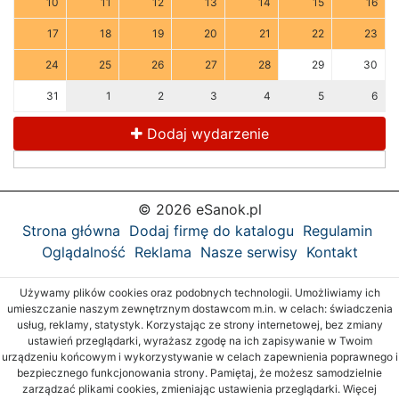
10
11
12
13
14
15
16
17
18
19
20
21
22
23
24
25
26
27
28
29
30
31
1
2
3
4
5
6
Dodaj wydarzenie
© 2026 eSanok.pl
Strona główna
Dodaj firmę do katalogu
Regulamin
Oglądalność
Reklama
Nasze serwisy
Kontakt
Używamy plików cookies oraz podobnych technologii. Umożliwiamy ich
umieszczanie naszym zewnętrznym dostawcom m.in. w celach: świadczenia
usług, reklamy, statystyk. Korzystając ze strony internetowej, bez zmiany
ustawień przeglądarki, wyrażasz zgodę na ich zapisywanie w Twoim
urządzeniu końcowym i wykorzystywanie w celach zapewnienia poprawnego i
bezpiecznego funkcjonowania strony. Pamiętaj, że możesz samodzielnie
zarządzać plikami cookies, zmieniając ustawienia przeglądarki. Więcej