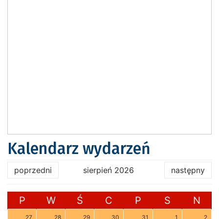
Kalendarz wydarzeń
poprzedni
sierpień 2026
następny
P
W
Ś
C
P
S
N
27
28
29
30
31
1
2