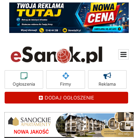
Ogłoszenia
Firmy
Reklama
DODAJ OGŁOSZENIE