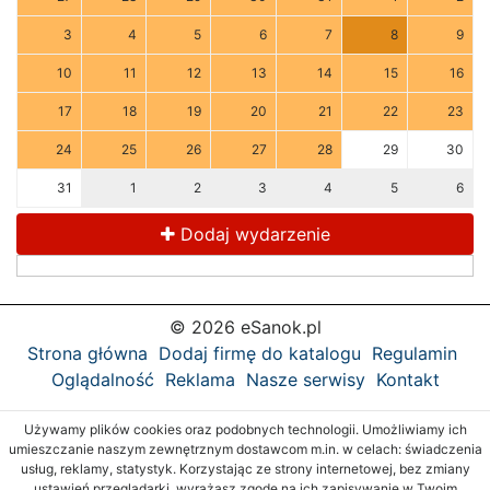
3
4
5
6
7
8
9
10
11
12
13
14
15
16
17
18
19
20
21
22
23
24
25
26
27
28
29
30
31
1
2
3
4
5
6
Dodaj wydarzenie
© 2026 eSanok.pl
Strona główna
Dodaj firmę do katalogu
Regulamin
Oglądalność
Reklama
Nasze serwisy
Kontakt
Używamy plików cookies oraz podobnych technologii. Umożliwiamy ich
umieszczanie naszym zewnętrznym dostawcom m.in. w celach: świadczenia
usług, reklamy, statystyk. Korzystając ze strony internetowej, bez zmiany
ustawień przeglądarki, wyrażasz zgodę na ich zapisywanie w Twoim