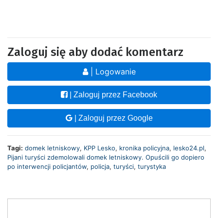
Zaloguj się aby dodać komentarz
| Logowanie
| Zaloguj przez Facebook
| Zaloguj przez Google
Tagi:
domek letniskowy
,
KPP Lesko
,
kronika policyjna
,
lesko24.pl
,
Pijani turyści zdemolowali domek letniskowy. Opuścili go dopiero
po interwencji policjantów
,
policja
,
turyści
,
turystyka