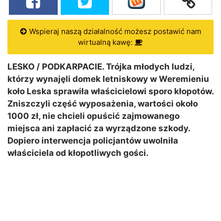
Wspieraj naszą działalność możesz postawić nam
wirtualną kawę:
LESKO / PODKARPACIE. Trójka młodych ludzi,
którzy wynajęli domek letniskowy w Weremieniu
koło Leska sprawiła właścicielowi sporo kłopotów.
Zniszczyli część wyposażenia, wartości około
1000 zł, nie chcieli opuścić zajmowanego
miejsca ani zapłacić za wyrządzone szkody.
Dopiero interwencja policjantów uwolniła
właściciela od kłopotliwych gości.