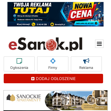
Ogłoszenia
Firmy
Reklama
DODAJ OGŁOSZENIE