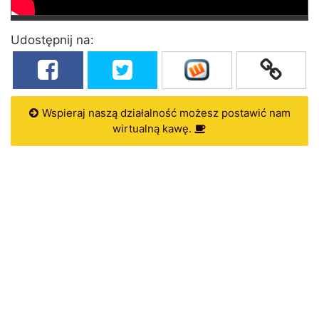
Udostępnij na:
Wspieraj naszą działalność możesz postawić nam
wirtualną kawę.