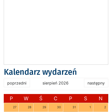
Kalendarz wydarzeń
poprzedni
sierpień 2026
następny
P
W
Ś
C
P
S
N
27
28
29
30
31
1
2