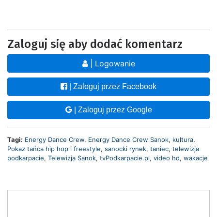
Zaloguj się aby dodać komentarz
| Logowanie
| Zaloguj przez Facebook
| Zaloguj przez Google
Tagi:
Energy Dance Crew
,
Energy Dance Crew Sanok
,
kultura
,
Pokaz tańca hip hop i freestyle
,
sanocki rynek
,
taniec
,
telewizja
podkarpacie
,
Telewizja Sanok
,
tvPodkarpacie.pl
,
video hd
,
wakacje