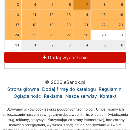
3
4
5
6
7
8
9
10
11
12
13
14
15
16
17
18
19
20
21
22
23
24
25
26
27
28
29
30
31
1
2
3
4
5
6
Dodaj wydarzenie
© 2026 eSanok.pl
Strona główna
Dodaj firmę do katalogu
Regulamin
Oglądalność
Reklama
Nasze serwisy
Kontakt
Używamy plików cookies oraz podobnych technologii. Umożliwiamy ich
umieszczanie naszym zewnętrznym dostawcom m.in. w celach: świadczenia
usług, reklamy, statystyk. Korzystając ze strony internetowej, bez zmiany
ustawień przeglądarki, wyrażasz zgodę na ich zapisywanie w Twoim