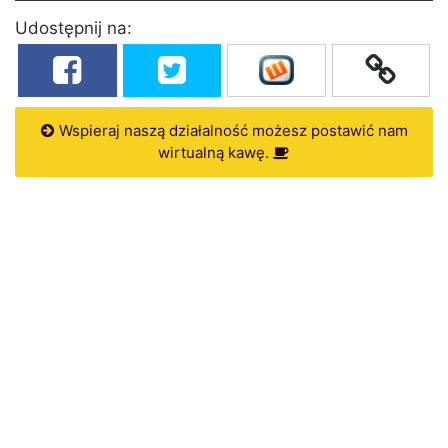
Udostępnij na:
Wspieraj naszą działalność możesz postawić nam
wirtualną kawę.