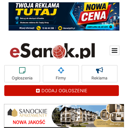
Ogłoszenia
Firmy
Reklama
DODAJ OGŁOSZENIE