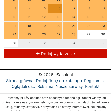
3
4
5
6
7
8
9
10
11
12
13
14
15
16
17
18
19
20
21
22
23
24
25
26
27
28
29
30
31
1
2
3
4
5
6
Dodaj wydarzenie
© 2026 eSanok.pl
Strona główna
Dodaj firmę do katalogu
Regulamin
Oglądalność
Reklama
Nasze serwisy
Kontakt
Używamy plików cookies oraz podobnych technologii. Umożliwiamy ich
umieszczanie naszym zewnętrznym dostawcom m.in. w celach: świadczenia
usług, reklamy, statystyk. Korzystając ze strony internetowej, bez zmiany