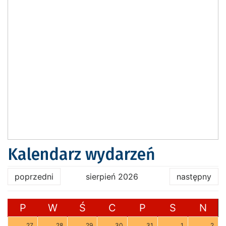
Kalendarz wydarzeń
poprzedni
sierpień 2026
następny
P
W
Ś
C
P
S
N
27
28
29
30
31
1
2