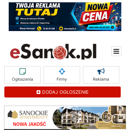
Ogłoszenia
Firmy
Reklama
DODAJ OGŁOSZENIE