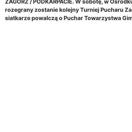
ZAGÓRZ / PODKARPACIE. W sobotę, w Ośrodku S
rozegrany zostanie kolejny Turniej Pucharu Z
siatkarze powalczą o Puchar Towarzystwa Gi