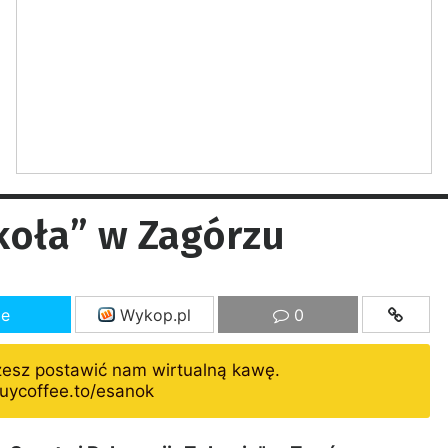
koła” w Zagórzu
ze
Wykop.pl
0
żesz postawić nam wirtualną kawę.
uycoffee.to/esanok