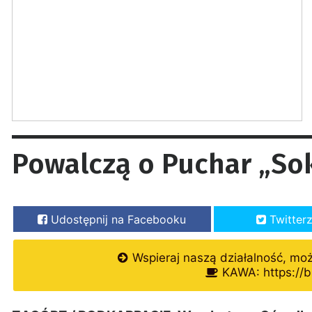
Powalczą o Puchar „So
Udostępnij na Facebooku
Twitter
Wspieraj naszą działalność, mo
KAWA: https://b