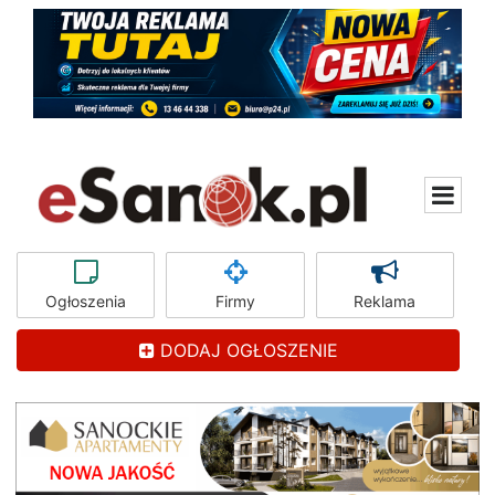
Ogłoszenia
Firmy
Reklama
DODAJ OGŁOSZENIE