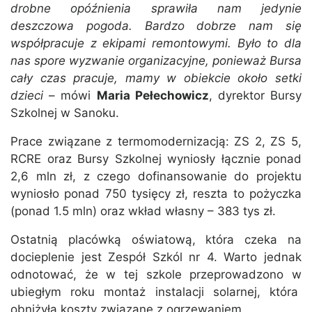
drobne opóźnienia sprawiła nam jedynie
deszczowa pogoda. Bardzo dobrze nam się
współpracuje z ekipami remontowymi. Było to dla
nas spore wyzwanie organizacyjne, ponieważ Bursa
cały czas pracuje, mamy w obiekcie około setki
dzieci
– mówi
Maria Pełechowicz
, dyrektor Bursy
Szkolnej w Sanoku.
Prace związane z termomodernizacją: ZS 2, ZS 5,
RCRE oraz Bursy Szkolnej wyniosły łącznie ponad
2,6 mln zł, z czego dofinansowanie do projektu
wyniosło ponad 750 tysięcy zł, reszta to pożyczka
(ponad 1.5 mln) oraz wkład własny – 383 tys zł.
Ostatnią placówką oświatową, która czeka na
docieplenie jest Zespół Szkól nr 4. Warto jednak
odnotować, że w tej szkole przeprowadzono w
ubiegłym roku montaż instalacji solarnej, która
obniżyła koszty związane z ogrzewaniem.