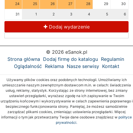
24
25
26
27
28
29
30
31
1
2
3
4
5
6
Dodaj wydarzenie
© 2026 eSanok.pl
Strona główna
Dodaj firmę do katalogu
Regulamin
Oglądalność
Reklama
Nasze serwisy
Kontakt
Używamy plików cookies oraz podobnych technologii. Umożliwiamy ich
umieszczanie naszym zewnętrznym dostawcom m.in. w celach: świadczenia
usług, reklamy, statystyk. Korzystając ze strony internetowej, bez zmiany
ustawień przeglądarki, wyrażasz zgodę na ich zapisywanie w Twoim
urządzeniu końcowym i wykorzystywanie w celach zapewnienia poprawnego i
bezpiecznego funkcjonowania strony. Pamiętaj, że możesz samodzielnie
zarządzać plikami cookies, zmieniając ustawienia przeglądarki. Więcej
informacji o tym jak przetwarzamy Twoje dane osobowe znajdziesz w
polityce
prywatności.