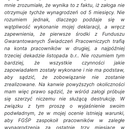
mnie zrozumiałe, że wynika to z faktu, iż załoga nie
otrzymuje tychże wynagrodzeń od 5 miesięcy. Nie
rozumiem jednak, dlaczego poddaje się w
wątpliwość wykonanie mojej deklaracji, a wręcz
zapewnienia, że pierwsze środki z Funduszu
Gwarantowanych Świadczeń Pracowniczych trafią
na konta pracowników w drugiej, a najpóźniej
trzeciej dekadzie listopada b.r.. Nie rozumiem tym
bardziej, że wszystkie czynności jakie
zapowiadałem zostały wykonane i nie ma podstaw,
aby sądzić, że zobowiązanie nie zostanie
zrealizowane. Na kanwie powyższych okoliczności
mam więc prawo sądzić, że wśród załogi próbuje
się szerzyć niczemu nie służącą destrukcję. W
związku z tym proszę o wyjaśnienie swoim
podwładnym, że w mojej ocenie istnieją warunki,
aby FGŚP zaspokoił pracowników w zaległe
wynagrodzenia za ostatnie trzy miesiące w