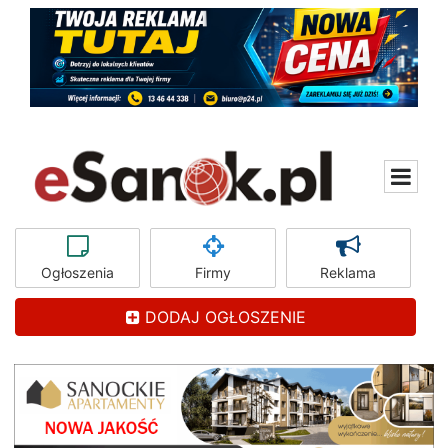
Ogłoszenia
Firmy
Reklama
DODAJ OGŁOSZENIE