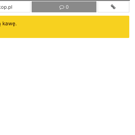
op.pl
0
ą kawę.