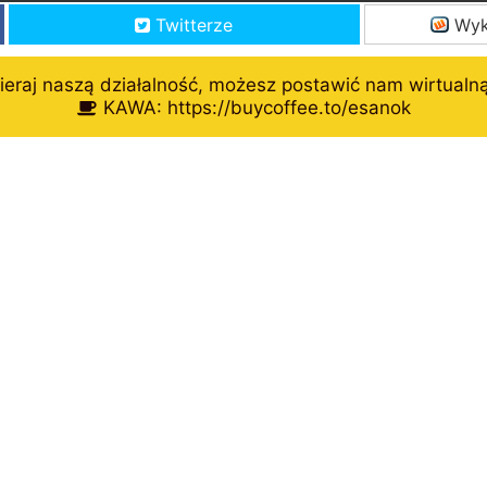
Twitterze
Wyk
eraj naszą działalność, możesz postawić nam wirtualn
KAWA: https://buycoffee.to/esanok