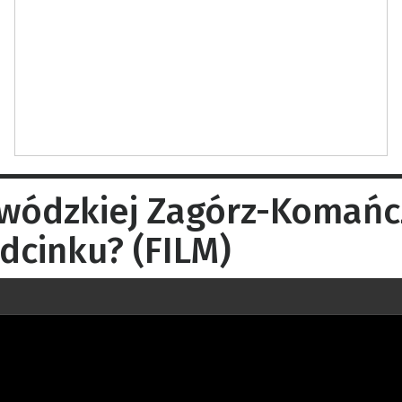
wódzkiej Zagórz-Komańcz
dcinku? (FILM)